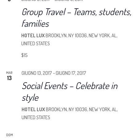
VIST
Group Travel – Teams, students,
families
NAVI
HOTEL LUX
BROOKLYN, NY 10036, NEW YORK, AL,
UNITED STATES
$15
GIUGNO 13, 2017
-
GIUGNO 17, 2017
MAR
13
Social Events – Celebrate in
style
HOTEL LUX
BROOKLYN, NY 10036, NEW YORK, AL,
UNITED STATES
DOM