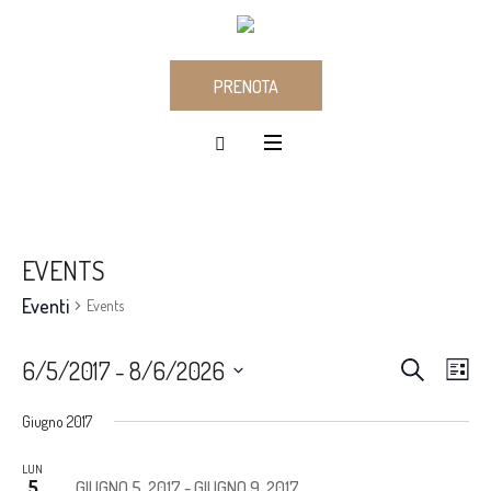
PRENOTA
EVENTS
Eventi
Events
CERCA
EVEN
Ev
6/5/2017
 - 
8/6/2026
LIS
Seleziona
Vis
RICE
Giugno 2017
la
Na
E
data.
LUN
5
GIUGNO 5, 2017
-
GIUGNO 9, 2017