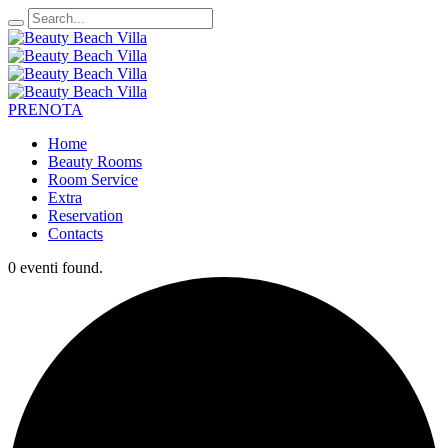
PRENOTA
Home
Beauty Rooms
Room Service
Extra
Reservation
Contacts
0 eventi found.