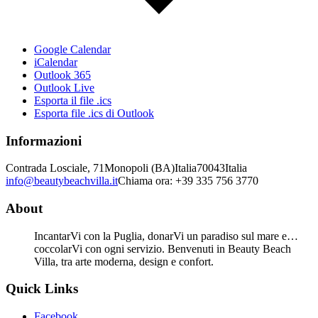
Google Calendar
iCalendar
Outlook 365
Outlook Live
Esporta il file .ics
Esporta file .ics di Outlook
Informazioni
Contrada Losciale, 71
Monopoli (BA)
Italia
70043
Italia
info@beautybeachvilla.it
Chiama ora: +39 335 756 3770
About
IncantarVi con la Puglia, donarVi un paradiso sul mare e…
coccolarVi con ogni servizio. Benvenuti in Beauty Beach
Villa, tra arte moderna, design e confort.
Quick Links
Facebook