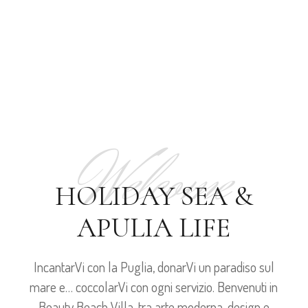
Welcome
HOLIDAY SEA &
APULIA LIFE
IncantarVi con la Puglia, donarVi un paradiso sul
mare e… coccolarVi con ogni servizio. Benvenuti in
Beauty Beach Villa, tra arte moderna, design e