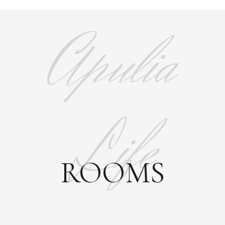
Apulia
Life
ROOMS