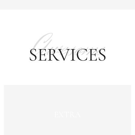
Awesome
SERVICES
EXTRA