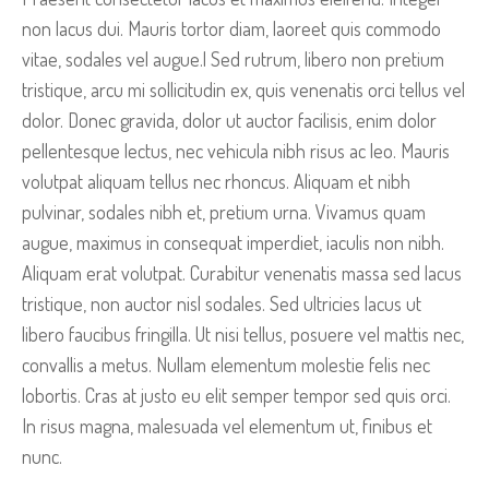
non lacus dui. Mauris tortor diam, laoreet quis commodo
vitae, sodales vel augue.| Sed rutrum, libero non pretium
tristique, arcu mi sollicitudin ex, quis venenatis orci tellus vel
dolor. Donec gravida, dolor ut auctor facilisis, enim dolor
pellentesque lectus, nec vehicula nibh risus ac leo. Mauris
volutpat aliquam tellus nec rhoncus. Aliquam et nibh
pulvinar, sodales nibh et, pretium urna. Vivamus quam
augue, maximus in consequat imperdiet, iaculis non nibh.
Aliquam erat volutpat. Curabitur venenatis massa sed lacus
tristique, non auctor nisl sodales. Sed ultricies lacus ut
libero faucibus fringilla. Ut nisi tellus, posuere vel mattis nec,
convallis a metus. Nullam elementum molestie felis nec
lobortis. Cras at justo eu elit semper tempor sed quis orci.
In risus magna, malesuada vel elementum ut, finibus et
nunc.