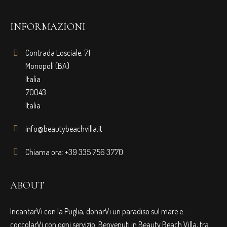
INFORMAZIONI
Contrada Losciale, 71
Monopoli (BA)
Italia
70043
Italia
info@beautybeachvilla.it
Chiama ora: +39 335 756 3770
ABOUT
IncantarVi con la Puglia, donarVi un paradiso sul mare e…
coccolarVi con ogni servizio. Benvenuti in Beauty Beach Villa, tra