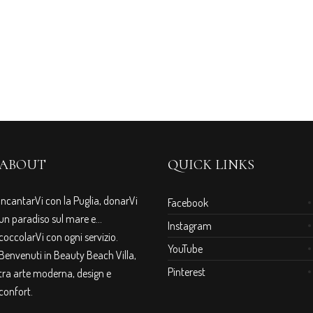
ABOUT
QUICK LINKS
IncantarVi con la Puglia, donarVi
Facebook
un paradiso sul mare e…
Instagram
coccolarVi con ogni servizio.
YouTube
Benvenuti in Beauty Beach Villa,
Pinterest
tra arte moderna, design e
confort.