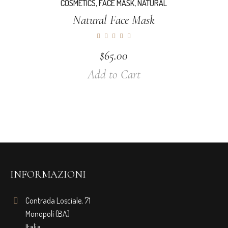
COSMETICS
,
FACE MASK
,
NATURAL
Natural Face Mask
$
65.00
Add to Cart
INFORMAZIONI
Contrada Losciale, 71
Monopoli (BA)
Italia